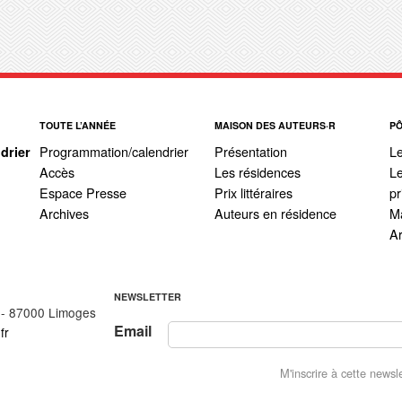
TOUTE L’ANNÉE
MAISON DES AUTEURS·R
P
Programmation/calendrier
Présentation
L
drier
Accès
Les résidences
Le
Espace Presse
Prix littéraires
pr
Archives
Auteurs en résidence
Ma
A
NEWSLETTER
 - 87000 Limoges
Email
fr