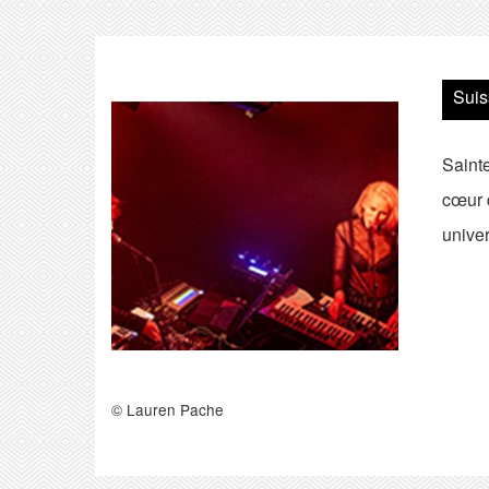
Suis
Sainte
cœur d
univer
© Lauren Pache