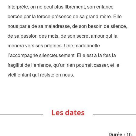
Les Zébrures d’automne
interprète, on ne peut plus librement, son enfance
bercée par la féroce présence de sa grand-mère. Elle
Les Zébrures du printemps
nous parle de sa maladresse, de son besoin de silence,
Maison des auteurs·rices
de sa passion des mots, de son secret amour qui la
Archives numériques
mènera vers ses origines. Une marionnette
l’accompagne silencieusement. Elle est à la fois la
PROJET ARTISTIQUE
fragilité de l’enfance, qu’un rien pourrait casser, et le
Équipe
vieil enfant qui résiste en nous.
le Pole Francophone à Limoges
Missions
Les dates
Durée :
1h