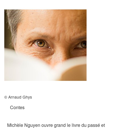
Archives
MAISON DES AUTEURS·RICES
Présentation
Les résidences
Prix littéraires
Auteurs en résidence
ACTIONS CULTURELLES
© Arnaud Ghys
Les actions
Contes
PÔLE DOCUMENTAIRE
Michèle Nguyen ouvre grand le livre du passé et