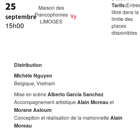
25
Tarifs:
Entré
Maison des
libre dans la
Francophonies
septembre
Vy
limite des
LIMOGES
15h00
places
disponibles
À partir de 7
ans
Distribution
Michèle Nguyen
Belgique, Vietnam
Mise en scène
Alberto Garcia Sanchez
Accompagnement artistique
Alain Moreau
et
Morane Asloum
Conception et réalisation de la marionnette
Alain
Moreau